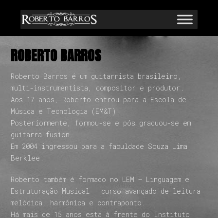
ROBERTO BARROS
Roberto Barros é um guitarrista brasileiro,
multi-instrumentista, compositor e produtor.
Aos 17 anos, Roberto entrou para a Escola de
Música e Tecnologia (EM&T)
Posteriormente, formou-se e pós graduou-se em
guitarra fusion.
Em 2004 ingressou para a faculdade Souza Lima
Berklee.
Roberto também é formado no LEM – Linguagem e
Estruturação Musical – curso avançado de leitura
melódica, harmônica e contraponto.
Há mais de 15 anos está à frente do Instituto