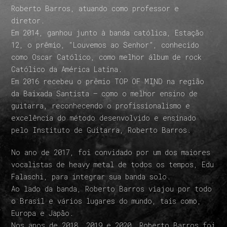
Roberto Barros, atuando como professor e
diretor.
Em 2014, ganhou junto à banda católica, Estação
12, o prêmio, “Louvemos ao Senhor”, conhecido
como Oscar Católico, como melhor álbum de rock
Católico da América Latina.
Em 2016 recebeu o prêmio TOP OF MIND na região
da Baixada Santista – como o melhor ensino de
guitarra, reconhecendo o profissionalismo e
excelência do método desenvolvido e ensinado
pelo Instituto de Guitarra, Roberto Barros.
No ano de 2017, foi convidado por um dos maiores
vocalistas de heavy metal de todos os tempos, Edu
Falaschi, para integrar sua banda solo.
Ao lado da banda, Roberto Barros viajou por todo
o Brasil e vários lugares do mundo, tais como,
Europa e Japão.
Nos anos de 2018, 2019 e 2020, Roberto Barros foi